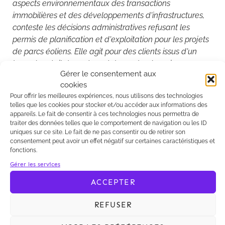
aspects environnementaux des transactions
immobilières et des développements d'infrastructures,
conteste les décisions administratives refusant les
permis de planification et d'exploitation pour les projets
de parcs éoliens. Elle agit pour des clients issus d'un
large éventail de secteurs tels que les énergies
Gérer le consentement aux
renouvelables, l'immobilier et la technologie."
cookies
Pour offrir les meilleures expériences, nous utilisons des technologies
telles que les cookies pour stocker et/ou accéder aux informations des
Un grand merci à nos clients pour leur confiance
appareils. Le fait de consentir à ces technologies nous permettra de
renouvelée, ainsi qu’à toute l’équipe !
traiter des données telles que le comportement de navigation ou les ID
uniques sur ce site. Le fait de ne pas consentir ou de retirer son
consentement peut avoir un effet négatif sur certaines caractéristiques et
fonctions.
Gérer les services
Chambers & Partners Europe, dans son classement
ACCEPTER
2021 distingue le département « Droit de
l'environnement» (tier 3) de Kalliopé dirigé par
REFUSER
Jocelyn Duval et Lorenzo Balzano pour son
expertise en la matière.