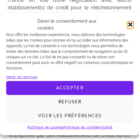
France, en vue d’une négociation avec leur(s)
établissement(s) de crédit pour le rééchelonnement
de leur(s) prêt(s), avec notamment la mise en place
Gérer le consentement aux
d’une procédure accélérée d’accès à la « Médiation
cookies
[2]
du crédit »
.
Pour offrir les meilleures expériences, nous utilisons des technologies
telles que les cookies pour stocker et/ou accéder aux informations des
POUR LIRE NOTRE ARTICLE COMPLET CLIQUEZ
ICI
appareils. Le fait de consentir à ces technologies nous permettra de
traiter des données telles que le comportement de navigation ou les ID
uniques sur ce site. Le fait de ne pas consentir ou de retirer son
consentement peut avoir un effet négatif sur certaines caractéristiques et
fonctions.
Gérer les services
Pour faire face à l’épidémie du Coronavirus Covid-
19, le Gouvernement a mis en place un « Plan
ACCEPTER
d’urgence » comportant de nombreuses mesures
de soutien aux entreprises.
REFUSER
Il s’agit notamment d’un mécanisme de garantie
VOIR LES PRÉFÉRENCES
exceptionnelle de l’État d’un montant global 300
milliards d’euros pour les prêts consentis aux
Politique de cookies
Politique de confidentialité
entreprises par des établissements de crédit et/ou