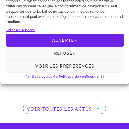
appareils. Le fait de consentir à ces technologies nous permettra de
traiter des données telles que le comportement de navigation ou les ID
uniques sur ce site. Le fait de ne pas consentir ou de retirer son
consentement peut avoir un effet négatif sur certaines caractéristiques et
fonctions.
Jocelyn Duval interviendra le 17 janvier prochain à la
Gérer les services
table ronde organisée par Agrion sur le
ACCEPTER
développements des énergies marines à l’Agence
Régionale de Développement (3 rue des Saussaies,
REFUSER
75008 Paris). Il y présentera notamment le cadre
réglementaire applicable à ces énergies
VOIR LES PRÉFÉRENCES
renouvelables.
Politique de cookies
Politique de confidentialité
Voir le programme.
VOIR TOUTES LES ACTUS