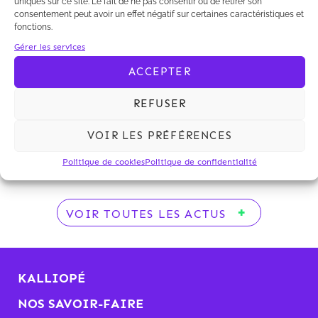
uniques sur ce site. Le fait de ne pas consentir ou de retirer son
consentement peut avoir un effet négatif sur certaines caractéristiques et
fonctions.
Par une décision en date du 26 septembre 2011, le
Gérer les services
CORDIS a reconnu qu'ERDF méconnaissait ses
ACCEPTER
obligations en n'envoyant pas au producteur
d'électricité la proposition technique et financière
REFUSER
dans le délai de trois mois, prévu par sa
documentation technique de référence (article 8.2.1).
VOIR LES PRÉFÉRENCES
Lire la décision
Politique de cookies
Politique de confidentialité
VOIR TOUTES LES ACTUS
KALLIOPÉ
NOS SAVOIR-FAIRE