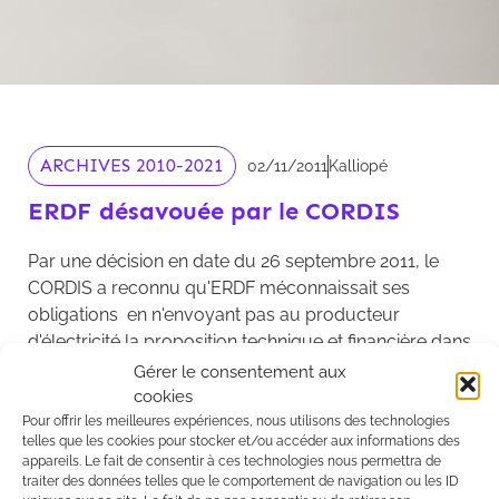
ARCHIVES 2010-2021
02/11/2011
Kalliopé
ERDF désavouée par le CORDIS
Par une décision en date du 26 septembre 2011, le
CORDIS a reconnu qu'ERDF méconnaissait ses
obligations en n'envoyant pas au producteur
d'électricité la proposition technique et financière dans
le délai de trois mois, prévu par sa documentation
Gérer le consentement aux
technique de référence (article 8.2.1).
cookies
Pour offrir les meilleures expériences, nous utilisons des technologies
Lire la décision
telles que les cookies pour stocker et/ou accéder aux informations des
appareils. Le fait de consentir à ces technologies nous permettra de
traiter des données telles que le comportement de navigation ou les ID