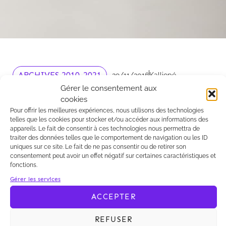
ARCHIVES 2010-2021
29/11/2016
Kalliopé
Gérer le consentement aux
essai Kalliopé
cookies
Pour offrir les meilleures expériences, nous utilisons des technologies
texte texte texte
telles que les cookies pour stocker et/ou accéder aux informations des
appareils. Le fait de consentir à ces technologies nous permettra de
traiter des données telles que le comportement de navigation ou les ID
uniques sur ce site. Le fait de ne pas consentir ou de retirer son
consentement peut avoir un effet négatif sur certaines caractéristiques et
fonctions.
texte texte texte
Gérer les services
ACCEPTER
VOIR TOUTES LES ACTUS
REFUSER