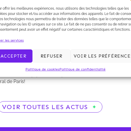
Venez faire le plein d'énergie (renouvellable!) au stand n°10
Nous vous attendons les 16 et 17 octobre au Parc Floral de
r offrir les meilleures expériences, nous utilisons des technologies telles que les
kies pour stocker et/ou accéder aux informations des appareils. Le fait de consen
es technologies nous permettra de traiter des données telles que le comporteme
navigation ou les ID uniques sur ce site. Le fait de ne pas consentir ou de retirer 
sentement peut avoir un effet négatif sur certaines caractéristiques et fonctions.
er les services
ACCEPTER
REFUSER
VOIR LES PRÉFÉRENCE
Politique de cookies
Politique de confidentialité
 n°102 avec l'équipe de Kalliopé!
al de Paris!
VOIR TOUTES LES ACTUS