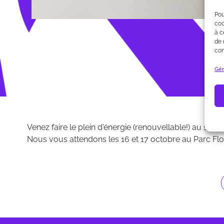
Pou
coo
à c
de 
con
Gér
Venez faire le plein d'énergie (renouvellable!) au stand
Nous vous attendons les 16 et 17 octobre au Parc Flor