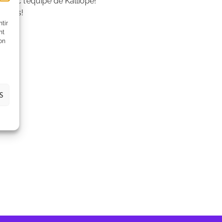
2 avec l'équipe de Kalliopé!
 Paris!
tir
nt
son
S