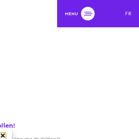
FR
MENU
lien!