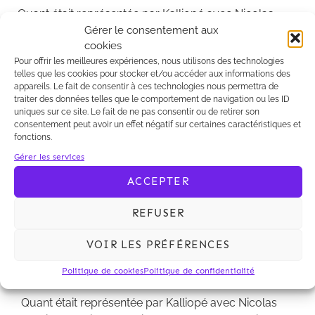
Quant était représentée par Kalliopé avec Nicolas
Gérer le consentement aux
Contis, associé, et Camille Jaeglé, collaboratrice.
cookies
Hogan Lovells conseillait pour sa part Gravitation
Pour offrir les meilleures expériences, nous utilisons des technologies
avec Pascal de Moidrey, associé, et Betty Edery,
telles que les cookies pour stocker et/ou accéder aux informations des
collaboratrice.
appareils. Le fait de consentir à ces technologies nous permettra de
traiter des données telles que le comportement de navigation ou les ID
uniques sur ce site. Le fait de ne pas consentir ou de retirer son
consentement peut avoir un effet négatif sur certaines caractéristiques et
fonctions.
La société Quant, acteur important de la gestion dite
Gérer les services
systématique, qui détient le contrôle de plusieurs
ACCEPTER
sociétés de gestion de portefeuilles agréées par les
autorités concernées en Europe et aux Etats-Unis,
REFUSER
vient d’achever une levée de fonds de 2.000.000
d’euros, souscrite par des investisseurs personnes
VOIR LES PRÉFÉRENCES
physiques, et par la société Gravitation, holding
Politique de cookies
Politique de confidentialité
industriel et financier contrôlé par Charles Beigbeder.
Quant était représentée par Kalliopé avec Nicolas