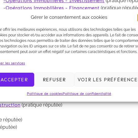
-
Opérations immobilières
- Investissement
(pratique répu
-
Opérations immobilières - Financement
(pratique réputé
Gérer le consentement aux cookies
r offrir les meilleures expériences, nous utilisons des technologies telles que les
kies pour stocker et/ou accéder aux informations des appareils. Le fait de consen
es technologies nous permettra de traiter des données telles que le comporteme
navigation ou les ID uniques sur ce site. Le fait de ne pas consentir ou de retirer 
sentement peut avoir un effet négatif sur certaines caractéristiques et fonctions.
er les services
 a désigné le département "Immobilier" de Kalliopé dirigé p
ACCEPTER
REFUSER
VOIR LES PRÉFÉRENCE
ntes:
Politique de cookies
Politique de confidentialité
e
(forte notoriété)
struction
(pratique réputée)
e réputée)
réputée)