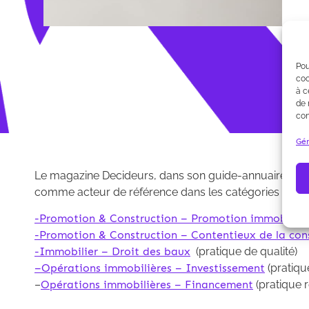
Pou
coo
à c
de 
con
Gér
Le magazine Decideurs, dans son guide-annuaire 2019
comme acteur de référence dans les catégories suiva
-Promotion & Construction – Promotion immobilièr
-Promotion & Construction – Contentieux de la con
-Immobilier – Droit des baux
(pratique de qualité)
–
Opérations immobilières
– Investissement
(pratiqu
–
Opérations immobilières – Financement
(pratique 