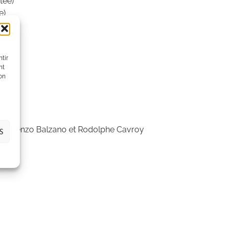
tée)
e)
tir
nt
son
ar Lorenzo Balzano et Rodolphe Cavroy
S