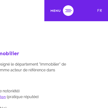
FR
MENU
mobilier
signé le département "Immobilier" de
comme acteur de référence dans
e notoriété)
tion
(pratique réputée)