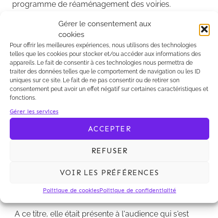
programme de réaménagement des voiries.
A ce titre, elle était présente à l'audience qui s'est
Gérer le consentement aux
tenue hier, au Tribunal administratif de Nantes.
cookies
Pour offrir les meilleures expériences, nous utilisons des technologies
Résumé de l'audience par Télénantes
telles que les cookies pour stocker et/ou accéder aux informations des
appareils. Le fait de consentir à ces technologies nous permettra de
traiter des données telles que le comportement de navigation ou les ID
uniques sur ce site. Le fait de ne pas consentir ou de retirer son
consentement peut avoir un effet négatif sur certaines caractéristiques et
fonctions.
Gérer les services
Kalliopé assiste la société Aéroport du Grand Ouest
ACCEPTER
dans le cadre des contentieux relatifs aux
autorisations environnementales du projet
REFUSER
d'aéroport Notre Dame des Landes (autorisation Loi
sur l'eau et dérogation espèces protégées) et du
VOIR LES PRÉFÉRENCES
contentieux relatif à la déclaration d'utilité publique
Politique de cookies
Politique de confidentialité
du programme de réaménagement des voiries.
A ce titre, elle était présente à l'audience qui s'est