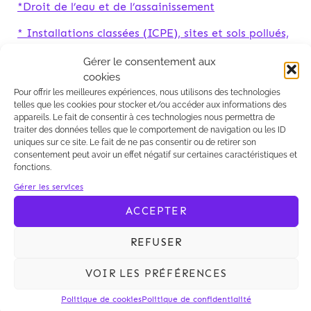
*Droit de l’eau et de l’assainissement
* Installations classées (ICPE), sites et sols pollués,
friches industrielles
Gérer le consentement aux
* Contentieux de l’environnement
cookies
Pour offrir les meilleures expériences, nous utilisons des technologies
telles que les cookies pour stocker et/ou accéder aux informations des
appareils. Le fait de consentir à ces technologies nous permettra de
traiter des données telles que le comportement de navigation ou les ID
uniques sur ce site. Le fait de ne pas consentir ou de retirer son
consentement peut avoir un effet négatif sur certaines caractéristiques et
fonctions.
Dans leurs classements 2017 des meilleurs cabinets
Gérer les services
d’avocats français, le magazine Décideurs a classé
ACCEPTER
les avocats de l'équipe Droit de l’Environnement,
dirigée par Jocelyn Duval et Lorenzo Balzano,
REFUSER
comme acteur de référence dans les catégories
suivantes :
VOIR LES PRÉFÉRENCES
Politique de cookies
Politique de confidentialité
*Droit des déchets