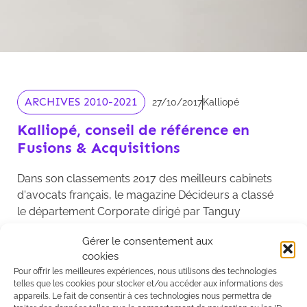
ARCHIVES 2010-2021
27/10/2017
Kalliopé
Kalliopé, conseil de référence en
Fusions & Acquisitions
Dans son classements 2017 des meilleurs cabinets
d'avocats français, le magazine Décideurs a classé
le département Corporate dirigé par Tanguy
d'Everlange comme acteur de référence dans
Gérer le consentement aux
la catégorie suivante:
cookies
Pour offrir les meilleures expériences, nous utilisons des technologies
-
Fusions et acquisitions – Opérations jusqu'à 75
telles que les cookies pour stocker et/ou accéder aux informations des
M€
appareils. Le fait de consentir à ces technologies nous permettra de