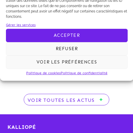
traiter des données telles que le comportement de navigation ou les ID
uniques sur ce site. Le fait de ne pas consentir ou de retirer son
consentement peut avoir un effet négatif sur certaines caractéristiques et
fonctions.
Gérer les services
Dans son classements 2017 des meilleurs cabinets
d'avocats français, le magazine Décideurs a classé
ACCEPTER
le département Corporate dirigé par Tanguy
d'Everlange comme acteur de référence dans
REFUSER
la catégorie suivante:
VOIR LES PRÉFÉRENCES
–
Fusions et acquisitions – Opérations jusqu'à 75
Politique de cookies
Politique de confidentialité
M€
VOIR TOUTES LES ACTUS
KALLIOPÉ