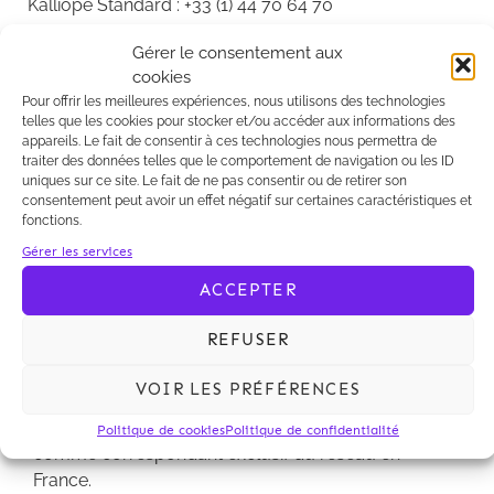
Kalliopé Standard : +33 (1) 44 70 64 70
contact@kalliope-law.com
Gérer le consentement aux
cookies
www.kalliope-law.com
Pour offrir les meilleures expériences, nous utilisons des technologies
telles que les cookies pour stocker et/ou accéder aux informations des
www.kalliope-blog.com
appareils. Le fait de consentir à ces technologies nous permettra de
traiter des données telles que le comportement de navigation ou les ID
uniques sur ce site. Le fait de ne pas consentir ou de retirer son
consentement peut avoir un effet négatif sur certaines caractéristiques et
fonctions.
Le réseau européen IUROPE (www.iurope.net) vient
Gérer les services
de sélectionner Kalliopé comme correspondant
ACCEPTER
exclusif du réseau en France.
REFUSER
Le réseau européen IUROPE (www.iurope.net)
regroupant des sociétés d'avocats indépendantes
VOIR LES PRÉFÉRENCES
de premier plan en Allemagne, Belgique, Espagne,
Italie et Pays-Bas vient de sélectionner Kalliopé
Politique de cookies
Politique de confidentialité
comme correspondant exclusif du réseau en
France.