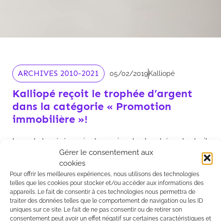
ARCHIVES 2010-2021
05/02/2019
Kalliopé
Kalliopé reçoit le trophée d’argent
dans la catégorie « Promotion
immobilière »!
Lors de la cérémonie de remise des trophées du droit
Gérer le consentement aux
du jeudi 31 janvier 2019, organisée par le magazine
cookies
Decideurs, la société d'avocats Kalliopé, representée
Pour offrir les meilleures expériences, nous utilisons des technologies
par Lorenzo Balzano s’est vu décernée le trophée
telles que les cookies pour stocker et/ou accéder aux informations des
d'argent dans la catégorie “Promotion immobilière”.
appareils. Le fait de consentir à ces technologies nous permettra de
traiter des données telles que le comportement de navigation ou les ID
uniques sur ce site. Le fait de ne pas consentir ou de retirer son
consentement peut avoir un effet négatif sur certaines caractéristiques et