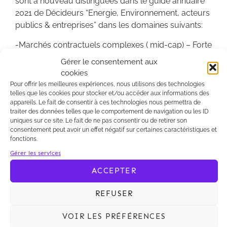
sont à nouveau distinguées dans le guide annuaire
2021 de Décideurs “Energie, Environnement, acteurs
publics & entreprises” dans les domaines suivants:
-Marchés contractuels complexes ( mid-cap) – Forte
notoriété
Gérer le consentement aux
-Collectivités territoriales et économie mixte –
cookies
Pratique réputée
Pour offrir les meilleures expériences, nous utilisons des technologies
-Contrats administratifs et contentieux afférents –
telles que les cookies pour stocker et/ou accéder aux informations des
appareils. Le fait de consentir à ces technologies nous permettra de
Forte notoriété
traiter des données telles que le comportement de navigation ou les ID
-Urbanisme et aménagement – Pratique réputée
uniques sur ce site. Le fait de ne pas consentir ou de retirer son
-Droit des énergies renouvelables – Forte notoriété
consentement peut avoir un effet négatif sur certaines caractéristiques et
fonctions.
-ICPE, Sites et sols pollués, friches industrielles –
Gérer les services
Forte notoriété
-Droit des déchets & économie circulaires – Forte
ACCEPTER
notoriété
-Droit de l’eau et de l’assainissement – Forte
REFUSER
notoriété
– Contentieux de l’environnement – Forte notoriété
VOIR LES PRÉFÉRENCES