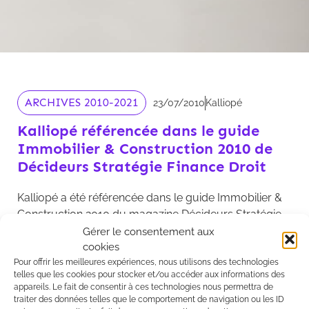
ARCHIVES 2010-2021
23/07/2010
Kalliopé
Kalliopé référencée dans le guide
Immobilier & Construction 2010 de
Décideurs Stratégie Finance Droit
Kalliopé a été référencée dans le guide Immobilier &
Construction 2010 du magazine Décideurs Stratégie
Finance Droit en « pratique réputée » dans les
Gérer le consentement aux
cookies
rubriques « Construction et Promotion » et
Pour offrir les meilleures expériences, nous utilisons des technologies
« Opérations immobilières : investissement ».
telles que les cookies pour stocker et/ou accéder aux informations des
appareils. Le fait de consentir à ces technologies nous permettra de
lire l'extrait de la revue
traiter des données telles que le comportement de navigation ou les ID