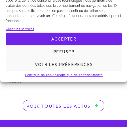
appareils. Le fait de consentir à ces technologies nous permettra de
d'information et de participation du public.
traiter des données telles que le comportement de navigation ou les ID
uniques sur ce site. Le fait de ne pas consentir ou de retirer son
consentement peut avoir un effet négatif sur certaines caractéristiques et
fonctions.
Gérer les services
Par un récent
arrêt du 20 janvier 2014
, le Conseil
ACCEPTER
d'Etat a considéré qu'une décision de non
opposition à une déclaration au titre de la Loi sur
REFUSER
l'eau ne constituait pas une décision ayant une
incidence significative sur l'environnement et
VOIR LES PRÉFÉRENCES
qu'ainsi, elle n'avait pas à être soumise à une
procédure d'information et de participation du
Politique de cookies
Politique de confidentialité
public.
VOIR TOUTES LES ACTUS