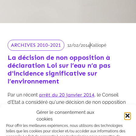
ARCHIVES 2010-2021
12/02/2014
Kalliopé
La décision de non opposition à
déclaration Loi sur l’eau n’a pas
d’incidence significative sur
l’environnement
Par un récent
arrêt du 20 janvier 2014
, le Conseil
d'Etat a considéré qu'une décision de non opposition
à une déclaration au titre de la Loi sur l'eau ne
Gérer le consentement aux
constituait pas une décision ayant une incidence
cookies
significative sur l'environnement et qu'ainsi, elle
Pour offrir les meilleures expériences, nous utilisons des technologies
n'avait pas à être soumise à une procédure
telles que les cookies pour stocker et/ou accéder aux informations des