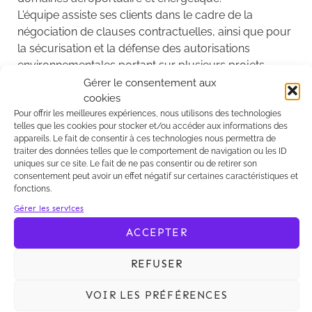
L'équipe assiste ses clients dans le cadre de la
négociation de clauses contractuelles, ainsi que pour
la sécurisation et la défense des autorisations
environnementales portant sur plusieurs projets
importants d'infrastructure de transport."
Gérer le consentement aux
cookies
Toute l'équipe "Droit de l'environnement "de Kalliopé
Pour offrir les meilleures expériences, nous utilisons des technologies
tient à remercier une nouvelle fois ses clients pour
telles que les cookies pour stocker et/ou accéder aux informations des
appareils. Le fait de consentir à ces technologies nous permettra de
leur confiance et leur fidélité.
traiter des données telles que le comportement de navigation ou les ID
uniques sur ce site. Le fait de ne pas consentir ou de retirer son
consentement peut avoir un effet négatif sur certaines caractéristiques et
fonctions.
Gérer les services
L'équipe "Droit de l'Environnement" de Kalliopé
ACCEPTER
codirigée par Jocelyn Duval et Lorenzo Balzano est
une nouvelle fois distinguée dans la dernière édition
REFUSER
de Legal500 (tier 3).
"Elle conseille plusieurs grands groupes industriels,
VOIR LES PRÉFÉRENCES
ainsi que des acteurs de premier plan dans les