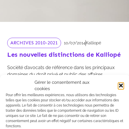
ARCHIVES 2010-2021
10/07/2014
Kalliopé
Les nouvelles distinctions de Kalliopé
Société d’avocats de référence dans les principaux
domaines du droit privé et public des affaires,
Kalliopé a de nouveau été distinguée en 2014 par les
Gérer le consentement aux
plus préstigieux classements internationaux.
cookies
Pour offrir les meilleures expériences, nous utilisons des technologies
Lien vers le communiqué
.
telles que les cookies pour stocker et/ou accéder aux informations des
appareils. Le fait de consentir à ces technologies nous permettra de
traiter des données telles que le comportement de navigation ou les ID
uniques sur ce site. Le fait de ne pas consentir ou de retirer son
consentement peut avoir un effet négatif sur certaines caractéristiques et
fonctions.