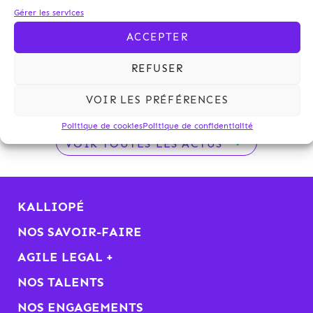
Société d’avocats de référence dans les principaux
Gérer les services
domaines du droit privé et public des affaires,
ACCEPTER
Kalliopé a de nouveau été distinguée en 2014 par les
plus préstigieux classements internationaux.
REFUSER
Lien vers le communiqué
.
VOIR LES PRÉFÉRENCES
Politique de cookies
Politique de confidentialité
VOIR TOUTES LES ACTUS
KALLIOPÉ
NOS SAVOIR-FAIRE
AGILE LEGAL +
NOS TALENTS
NOS ENGAGEMENTS