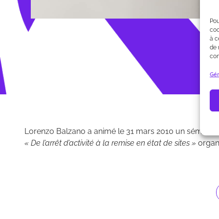
Pou
coo
à c
de 
con
Gér
Lorenzo Balzano a animé le 31 mars 2010 un séminai
« De l’arrêt d’activité à la remise en état de sites »
organi