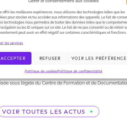
Gérer le consentement aux cookies
organisée sous l’égide du Centre de Formation et de Docum
r offrir les meilleures expériences, nous utilisons des technologies telles que les
kies pour stocker et/ou accéder aux informations des appareils. Le fait de consen
es technologies nous permettra de traiter des données telles que le comporteme
navigation ou les ID uniques sur ce site. Le fait de ne pas consentir ou de retirer 
sentement peut avoir un effet négatif sur certaines caractéristiques et fonctions.
er les services
ACCEPTER
REFUSER
VOIR LES PRÉFÉRENCE
Politique de cookies
Politique de confidentialité
re sur
« la cession de sites industriels en activité ou fermés »
dan
sée sous l’égide du Centre de Formation et de Documentatio
VOIR TOUTES LES ACTUS