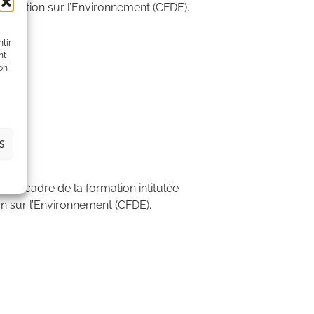
entation sur l’Environnement (CFDE).
tir
nt
son
S
s le cadre de la formation intitulée
n sur l’Environnement (CFDE).