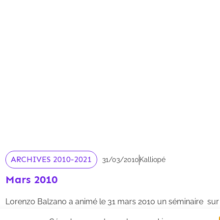
ARCHIVES 2010-2021
31/03/2010
Kalliopé
Mars 2010
Lorenzo Balzano a animé le 31 mars 2010 un séminaire su
fermés »
dans le cadre de la formation intitulée
« De l'arrêt 