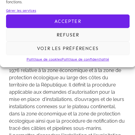
fonctions.
Gérer les services
ACCEPTER
Le décret n'2013-611 du 10 juillet 2013 relatif à la
réglementation applicable sur le plateau
REFUSER
économique, la zone économique et la zone de
protection écologique a été publié au Journal
VOIR LES PRÉFÉRENCES
Officiel du 12 juillet 2013.
Politique de cookies
Politique de confidentialité
Ce texte est pris en application de la Loi du 16 juillet
1976 relative à la zone économique et à la zone de
protection écologique au large des côtes du
territoire de la République. Il définit la procédure
applicable aux demandes d'autorisation pour la
mise en place d'installations, d'ouvrages et de leurs
installations connexes sur le plateau continental,
dans la zone économique et la zone de protection
écologique ainsi que la procédure de notification du
tracé des câbles et pipelines sous-marins.