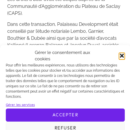
Communauté d’Agglomération du Plateau de Saclay
(CAPS).
Dans cette transaction, Palaiseau Development était
conseillé par l’étude notariale Lembo, Garnier,
Bouthier & Dubée ainsi que par la société d’avocats
Kalliopé (Lorenzo Balzano et Jocelyn Duval, assistés
de Caroline Marrot et de Cloé Teisson) et la société
Gérer le consentement aux
cookies
Redman Asset Development en AMO.
Pour offrir les meilleures expériences, nous utilisons des technologies
De son côté, Bouygues Immobilier était conseillé par
telles que les cookies pour stocker et/ou accéder aux informations des
appareils. Le fait de consentir à ces technologies nous permettra de
l’Etude Thibierge et le Cabinet Bousquet.
traiter des données telles que le comportement de navigation ou les ID
uniques sur ce site. Le fait de ne pas consentir ou de retirer son
consentement peut avoir un effet négatif sur certaines caractéristiques et
fonctions.
Gérer les services
Kalliopé a assisté Palaiseau Development (groupe
ACCEPTER
Centuria Capital) dans la cession à Bouygues
Immobilier d’une opération de 12 000 m² Shon de
REFUSER
logements à développer à Palaiseau (91), rue