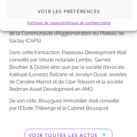
Maurice Berteaux, livrables à partir de 2012.
VOIR LES PRÉFÉRENCES
La réalisation sera assurée par Bouygues
Politique de cookies
Politique de confidentialité
Immobilier. Les droits à bâtir avait été acquis auprès
de la Communauté d’Agglomération du Plateau de
Saclay (CAPS).
Dans cette transaction, Palaiseau Development était
conseillé par l’étude notariale Lembo, Garnier,
Bouthier & Dubée ainsi que par la société d’avocats
Kalliopé (Lorenzo Balzano et Jocelyn Duval, assistés
de Caroline Marrot et de Cloé Teisson) et la société
Redman Asset Development en AMO.
De son côté, Bouygues Immobilier était conseillé
par l’Etude Thibierge et le Cabinet Bousquet.
VOIR TOUTES LES ACTUS