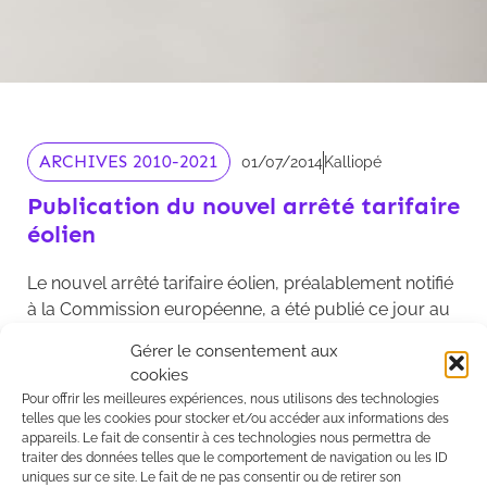
ARCHIVES 2010-2021
01/07/2014
Kalliopé
Publication du nouvel arrêté tarifaire
éolien
Le nouvel arrêté tarifaire éolien, préalablement notifié
à la Commission européenne, a été publié ce jour au
Journal Officiel (
lien
).
Gérer le consentement aux
cookies
A noter que la liste des caractéristiques principales du
Pour offrir les meilleures expériences, nous utilisons des technologies
parc devant être précisées dans le contrat d'achat est
telles que les cookies pour stocker et/ou accéder aux informations des
légèrement modifiée.
appareils. Le fait de consentir à ces technologies nous permettra de
traiter des données telles que le comportement de navigation ou les ID
uniques sur ce site. Le fait de ne pas consentir ou de retirer son