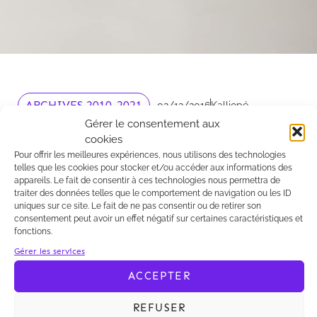
ARCHIVES 2010-2021
02/12/2016
Kalliopé
Gérer le consentement aux
tes photos blog
cookies
Pour offrir les meilleures expériences, nous utilisons des technologies
test photo blog
telles que les cookies pour stocker et/ou accéder aux informations des
appareils. Le fait de consentir à ces technologies nous permettra de
traiter des données telles que le comportement de navigation ou les ID
uniques sur ce site. Le fait de ne pas consentir ou de retirer son
consentement peut avoir un effet négatif sur certaines caractéristiques et
fonctions.
test photo blog
Gérer les services
ACCEPTER
VOIR TOUTES LES ACTUS
REFUSER