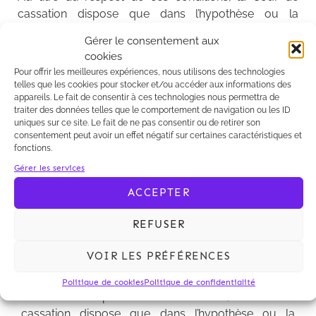
cassation dispose que dans l’hypothèse ou la
demande de paiement de la garantie à première
Gérer le consentement aux
demande est faite par l’avocat du bénéficiaire, ce
cookies
dernier doit justifier d’un pouvoir spécial.
Pour offrir les meilleures expériences, nous utilisons des technologies
telles que les cookies pour stocker et/ou accéder aux informations des
Com. 10 février 2015, n° 12-26.580
appareils. Le fait de consentir à ces technologies nous permettra de
traiter des données telles que le comportement de navigation ou les ID
uniques sur ce site. Le fait de ne pas consentir ou de retirer son
consentement peut avoir un effet négatif sur certaines caractéristiques et
fonctions.
La Chambre commerciale de la Cour de cassation
Gérer les services
confirme, par un arrêt du 10 février 2015, que le
ACCEPTER
strict respect des conditions de forme et de
rédaction de l’appel de la garantie est la contrepartie
REFUSER
de l’autonomie de la garantie. Il appartient alors au
garant de vérifier l’apparente régularité de la
VOIR LES PRÉFÉRENCES
demande qui lui est adressée avant de payer.
Politique de cookies
Politique de confidentialité
Au titre du respect de ces conditions, la Cour de
cassation dispose que dans l’hypothèse ou la