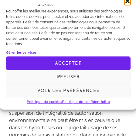
décision complémentaire sur cette partie annulée
cookies
permettra de régulariser la situation.
Pour offrir les meilleures expériences, nous utilisons des technologies
telles que les cookies pour stocker et/ou accéder aux informations des
L’apport du nouvel article L. 181-18 consiste surtout
appareils. Le fait de consentir à ces technologies nous permettra de
traiter des données telles que le comportement de navigation ou les ID
dans la possibilité pour le juge de limiter l’annulation
uniques sur ce site. Le fait de ne pas consentir ou de retirer son
à une des phases de l’instruction (phase d’examen,
consentement peut avoir un effet négatif sur certaines caractéristiques et
phase d’enquête publique, phase de décision)
fonctions.
lorsque le vice ne concerne qu’une de ces phases.
Gérer les services
Dans une telle hypothèse et si le juge considère qu’il
ACCEPTER
ne peut pas surseoir à statuer, il devra certes
annuler l’autorisation mais également préciser
REFUSER
expressément quelle phase est viciée et doit être
reprise pour permettre la délivrance d’une nouvelle
VOIR LES PRÉFÉRENCES
décision.
Politique de cookies
Politique de confidentialité
3. Le Conseil d’État précise que le pouvoir de
suspension de l’intégralité de l’autorisation
environnementale ne peut être mis en œuvre que
dans les hypothèses où le juge fait usage de ses
pouvoirs de sursis à statuer ou d’annulation partielle.