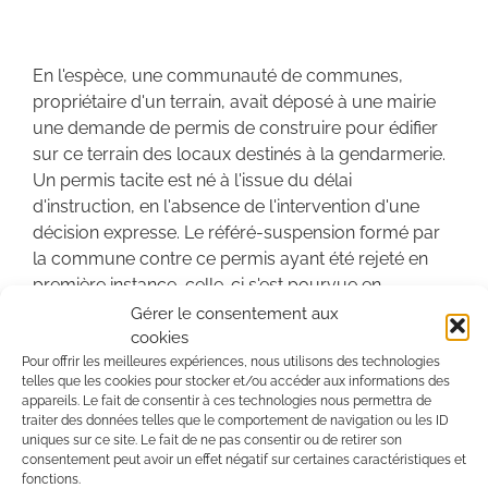
En l'espèce, une communauté de communes,
propriétaire d'un terrain, avait déposé à une mairie
une demande de permis de construire pour édifier
sur ce terrain des locaux destinés à la gendarmerie.
Un permis tacite est né à l'issue du délai
d'instruction, en l'absence de l'intervention d'une
décision expresse. Le référé-suspension formé par
la commune contre ce permis ayant été rejeté en
première instance, celle-ci s'est pourvue en
cassation.
Gérer le consentement aux
cookies
A cette occasion, le Conseil d'Etat rappelle tout
Pour offrir les meilleures expériences, nous utilisons des technologies
d'abord que le préfet est compétent, en vertu des
telles que les cookies pour stocker et/ou accéder aux informations des
appareils. Le fait de consentir à ces technologies nous permettra de
articles L. 422-2 et R. 422-2 du code de
traiter des données telles que le comportement de navigation ou les ID
l'urbanisme, pour délivrer le permis de construire
uniques sur ce site. Le fait de ne pas consentir ou de retirer son
"lorsque la construction envisagée est réalisée pour
consentement peut avoir un effet négatif sur certaines caractéristiques et
fonctions.
le compte de l'Etat". Il rattache ensuite cette notion