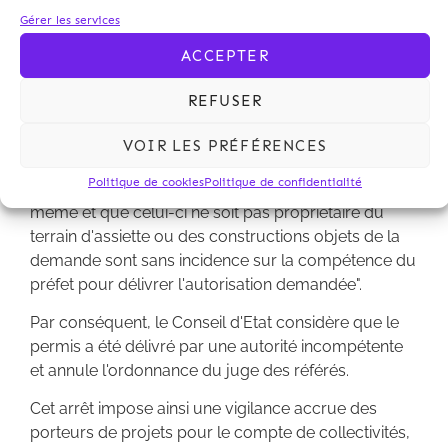
de réalisation pour le compte de l'Etat à "l'exercice
Gérer les services
par celui-ci de ses compétences au titre d'une
ACCEPTER
mission de service public qui lui est impartie et à
l'accomplissement de laquelle le législateur a
REFUSER
entendu que la commune ne puisse faire obstacle
en raison des buts d'intérêt général poursuivis".
VOIR LES PRÉFÉRENCES
Enfin, et surtout, il ajoute que "les circonstances que
Politique de cookies
Politique de confidentialité
le demandeur de l'autorisation ne soit pas l'Etat lui-
même et que celui-ci ne soit pas propriétaire du
terrain d'assiette ou des constructions objets de la
demande sont sans incidence sur la compétence du
préfet pour délivrer l'autorisation demandée".
Par conséquent, le Conseil d'Etat considère que le
permis a été délivré par une autorité incompétente
et annule l'ordonnance du juge des référés.
Cet arrêt impose ainsi une vigilance accrue des
porteurs de projets pour le compte de collectivités,