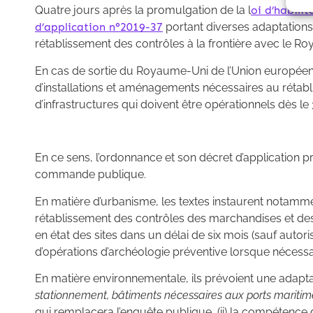
Quatre jours après la promulgation de la l
oi d’habili
d’application n°2019-37
portant diverses adaptations 
rétablissement des contrôles à la frontière avec le Ro
En cas de sortie du Royaume-Uni de l’Union européenne
d’installations et aménagements nécessaires au rétabl
d’infrastructures qui doivent être opérationnels dès le
En ce sens, l’ordonnance et son décret d’application 
commande publique.
En matière d’urbanisme, les textes instaurent notammen
rétablissement des contrôles des marchandises et des p
en état des sites dans un délai de six mois (sauf autori
d’opérations d’archéologie préventive lorsque nécessa
En matière environnementale, ils prévoient une adaptat
stationnement, bâtiments nécessaires aux ports maritim
qui remplacera l’enquête publique, (ii) la compétence d