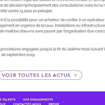
de décision (principalement des consultations) voire (iv) la ré
rêté contre 15 jours en principe
).
t (i) la possibilité pour un acheteur de confier à un opérat
agement en urgence de locaux, installations ou infrastructur
s de maitrise d’œuvre sans passer par l’organisation d’un conc
x procédures engagées jusqu’à la fin du sixième mois suivant
ois de septembre 2019.
VOIR TOUTES LES ACTUS
S TALENTS
NOS ENGAGEMENTS
QUE
CONTACTEZ-NOUS
PRESSE