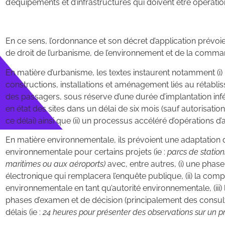
d’équipements et d’infrastructures qui doivent être opérati
En ce sens, l’ordonnance et son décret d’application prév
de droit de l’urbanisme, de l’environnement et de la comm
En matière d’urbanisme, les textes instaurent notamment (i)
constructions, installations et aménagement liés au rétabl
des passagers, sous réserve d’une durée d’implantation infér
en état des sites dans un délai de six mois (sauf autorisati
ce délai) ainsi que (ii) un processus accéléré d’opérations 
En matière environnementale, ils prévoient une adaptation 
environnementale pour certains projets (ie :
parcs de statio
maritimes ou aux aéroports)
avec, entre autres, (i) une phase
électronique qui remplacera l’enquête publique, (ii) la comp
environnementale en tant qu’autorité environnementale, (iii)
phases d’examen et de décision (principalement des consultat
délais (ie :
24 heures pour présenter des observations sur un pro