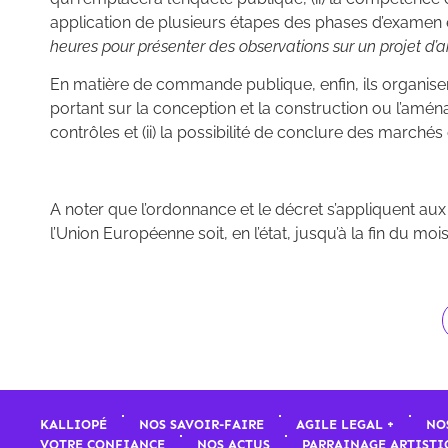
application de plusieurs étapes des phases d’examen et 
heures pour présenter des observations sur un projet d’ar
En matière de commande publique, enfin, ils organisen
portant sur la conception et la construction ou l’amén
contrôles et (ii) la possibilité de conclure des marché
A noter que l’ordonnance et le décret s’appliquent au
l’Union Européenne soit, en l’état, jusqu’à la fin du m
KALLIOPÉ
NOS SAVOIR-FAIRE
AGILE LEGAL +
NO
VOTRE CONFIANCE
NOS ACTUS
PARRAINAGE ARTISTI