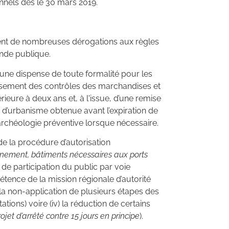
onnels dès le 30 mars 2019.
oient de nombreuses dérogations aux règles
ande publique.
 une dispense de toute formalité pour les
issement des contrôles des marchandises et
ieure à deux ans et, à l'issue, d’une remise
on d’urbanisme obtenue avant l’expiration de
d’archéologie préventive lorsque nécessaire.
de la procédure d’autorisation
nnement, bâtiments nécessaires aux ports
 de participation du public par voie
étence de la mission régionale d’autorité
 la non-application de plusieurs étapes des
ions) voire (iv) la réduction de certains
jet d’arrêté contre 15 jours en principe
).