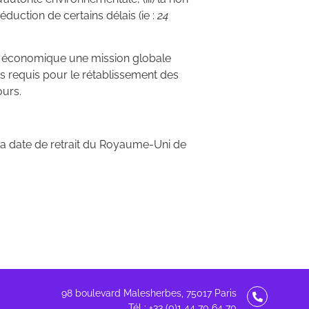
duction de certains délais (ie :
24
eur économique une mission globale
es requis pour le rétablissement des
ours.
 la date de retrait du Royaume-Uni de
98 boulevard Malesherbes, 75017 Paris
Tél : +33 (0)1 44 70 64 70