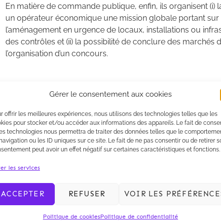
En matière de commande publique, enfin, ils organisent (i) l
un opérateur économique une mission globale portant sur l
l’aménagement en urgence de locaux, installations ou infra
des contrôles et (ii) la possibilité de conclure des marchés
l’organisation d’un concours.
A noter que l’ordonnance et le décret s’appliquent aux pro
Gérer le consentement aux cookies
mois suivant la date de retrait du Royaume-Uni de l’Union Eur
r offrir les meilleures expériences, nous utilisons des technologies telles que les
mois de septembre 2019.
kies pour stocker et/ou accéder aux informations des appareils. Le fait de consen
es technologies nous permettra de traiter des données telles que le comporteme
navigation ou les ID uniques sur ce site. Le fait de ne pas consentir ou de retirer 
sentement peut avoir un effet négatif sur certaines caractéristiques et fonctions.
er les services
ACCEPTER
REFUSER
VOIR LES PRÉFÉRENCE
Politique de cookies
Politique de confidentialité