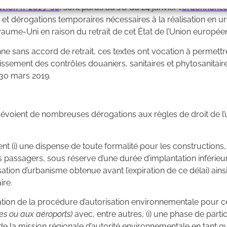
tation n°2019-30
, sont parus au JO du 24 janvier l’
ordonnance
et dérogations temporaires nécessaires à la réalisation en u
yaume-Uni en raison du retrait de cet État de l’Union europée
 sans accord de retrait, ces textes ont vocation à permettre
issement des contrôles douaniers, sanitaires et phytosanitair
 30 mars 2019.
prévoient de nombreuses dérogations aux règles de droit de l’
t (i) une dispense de toute formalité pour les constructions,
assagers, sous réserve d’une durée d’implantation inférieure
sation d’urbanisme obtenue avant l’expiration de ce délai) ains
ire.
ion de la procédure d’autorisation environnementale pour cer
es ou aux aéroports)
avec, entre autres, (i) une phase de parti
e la mission régionale d’autorité environnementale en tant qu’