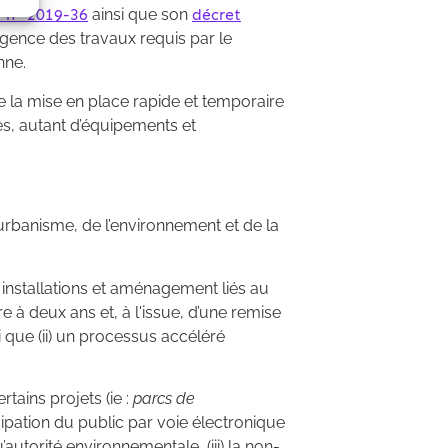
 n° 2019-36
ainsi que son
décret
rgence des travaux requis par le
nne.
 la mise en place rapide et temporaire
es, autant d’équipements et
urbanisme, de l’environnement et de la
 installations et aménagement liés au
 à deux ans et, à l'issue, d’une remise
i que (ii) un processus accéléré
tains projets (ie :
parcs de
cipation du public par voie électronique
autorité environnementale, (iii) la non-