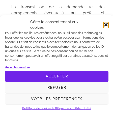
La transmission de la demande (et des
compléments éventuels) au préfet et,
réciproquement, la transmission de la prise de
Gérer le consentement aux
position formelle à l’autorité de saisine sont
cookies
effectuées « par tout moyen permettant
Pour offrir les meilleures expériences, nous utilisons des technologies
d’apporter la preuve de sa réception » (art. R. 1116-
telles que les cookies pour stocker et/ou accéder aux informations des
appareils. Le fait de consentir à ces technologies nous permettra de
1 et R. 1116-5 du CGCT).
traiter des données telles que le comportement de navigation ou les ID
La date de réception de la demande (ou, le cas
uniques sur ce site. Le fait de ne pas consentir ou de retirer son
échéant, des compléments) marque le point de
consentement peut avoir un effet négatif sur certaines caractéristiques et
fonctions.
départ du délai de trois mois pour émettre une
position formelle ou, à défaut, faire naître une
Gérer les services
« absence de position formelle » (art. R. 1116-3 du
ACCEPTER
CGCT).
Le contenu de la demande doit traduire un effort
REFUSER
de cadrage de la part de l’autorité de saisine
puisqu’il lui incombe de déterminer les
VOIR LES PRÉFÉRENCES
circonstances de fait et de droit du projet d’acte et
Politique de cookies
Politique de confidentialité
de fournir toute information ou pièce utile à