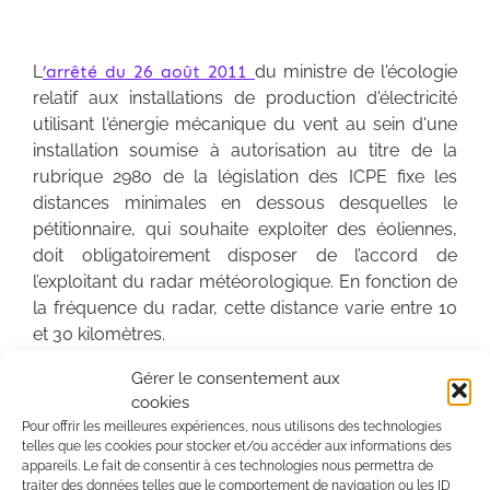
L
’arrêté du 26 août 2011
du ministre de l'écologie
relatif aux installations de production d'électricité
utilisant l'énergie mécanique du vent au sein d'une
installation soumise à autorisation au titre de la
rubrique 2980 de la législation des ICPE fixe les
distances minimales en dessous desquelles le
pétitionnaire, qui souhaite exploiter des éoliennes,
doit obligatoirement disposer de l’accord de
l’exploitant du radar météorologique. En fonction de
la fréquence du radar, cette distance varie entre 10
et 30 kilomètres.
Dans la présente affaire, une société d’exploitation
Gérer le consentement aux
d’éoliennes, dans le cadre de la constitution de son
cookies
dossier de demande d’autorisation ICPE d’exploiter
Pour offrir les meilleures expériences, nous utilisons des technologies
telles que les cookies pour stocker et/ou accéder aux informations des
un parc éolien, s’est vue opposer un refus du
appareils. Le fait de consentir à ces technologies nous permettra de
directeur régional de Métro France Ouest à
traiter des données telles que le comportement de navigation ou les ID