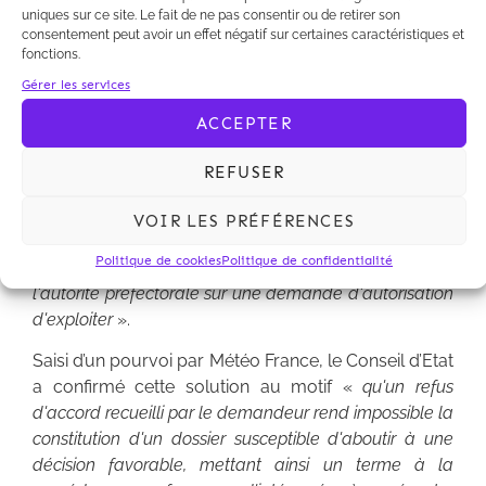
l’implantation de son projet.
uniques sur ce site. Le fait de ne pas consentir ou de retirer son
consentement peut avoir un effet négatif sur certaines caractéristiques et
fonctions.
La Cour administrative d’appel de Nantes avait
annulé
le jugement du Tribunal administratif de
Gérer les services
Caen qui avait rejeté le recours en annulation à
ACCEPTER
l’encontre de cette décision, en estimant qu’une telle
décision ne pouvait pas être considérée comme une
REFUSER
mesure préparatoire puisqu’un tel refus « [remettait]
nécessairement en cause la faisabilité du projet
VOIR LES PRÉFÉRENCES
présenté par l'exploitant
» et faisait dès lors
Politique de cookies
Politique de confidentialité
«
obstacle à la naissance d'une décision prise par
l'autorité préfectorale sur une demande d'autorisation
d'exploiter
».
Saisi d’un pourvoi par Météo France, le Conseil d’Etat
a confirmé cette solution au motif «
qu'un refus
d'accord recueilli par le demandeur rend impossible la
constitution d'un dossier susceptible d'aboutir à une
décision favorable, mettant ainsi un terme à la