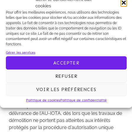
par le permis ou la décision de non-opposition à
cookies
déclaration préalable ne peuvent pas commencer,
Pour offrir les meilleures expériences, nous utilisons des technologies
avant l'intervention de l'autorisation ou de la décision
telles que les cookies pour stocker et/ou accéder aux informations des
appareils. Le fait de consentir à ces technologies nous permettra de
favorable requise au titre de la police de l'eau
traiter des données telles que le comportement de navigation ou les ID
et/ou jusqu'à l'accord de la dérogation à
uniques sur ce site. Le fait de ne pas consentir ou de retirer son
l'interdiction d'atteinte aux espèces protégées.
consentement peut avoir un effet négatif sur certaines caractéristiques et
fonctions.
En ce qui concerne l'AU-IOTA, l'ordonnance indique
Gérer les services
que le préfet pourra désormais accorder des
ACCEPTER
dérogations à l'enquête publique unique, permettant
de procéder à plusieurs enquêtes publiques pour
REFUSER
un même projet de construction ou
d'aménagement. L'obligation de dépôts simultanés
VOIR LES PRÉFÉRENCES
des demandes d'autorisation d'urbanisme et d'AU-
IOTA est quant à elle supprimée. Les permis de
Politique de cookies
Politique de confidentialité
démolir peuvent être mis en œuvre sans attendre la
délivrance de l'AU-IOTA, dès lors que les travaux de
démolition ne portent pas atteintes aux intérêts
protégés par la procédure d'autorisation unique