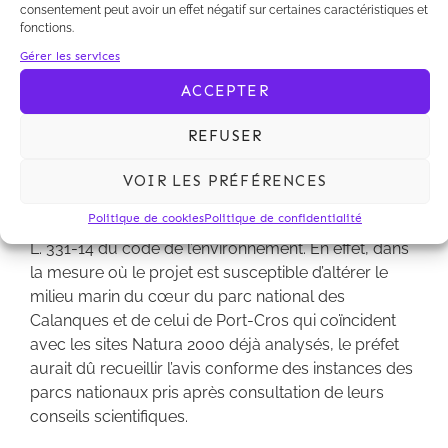
consentement peut avoir un effet négatif sur certaines caractéristiques et
La Cour relève deux autres illégalités qui découlent
fonctions.
directement de l’appréciation qu’elle a pu porter sur
Gérer les services
la possibilité que le projet éolien ait des effets
ACCEPTER
significatifs dommageables pour le bon état de
conservation des trois espèces d’oiseaux
REFUSER
concernées.
VOIR LES PRÉFÉRENCES
Politique de cookies
Politique de confidentialité
D’une part, l’autorisation litigieuse méconnait l’article
L. 331-14 du code de l’environnement. En effet, dans
la mesure où le projet est susceptible d’altérer le
milieu marin du cœur du parc national des
Calanques et de celui de Port-Cros qui coïncident
avec les sites Natura 2000 déjà analysés, le préfet
aurait dû recueillir l’avis conforme des instances des
parcs nationaux pris après consultation de leurs
conseils scientifiques.