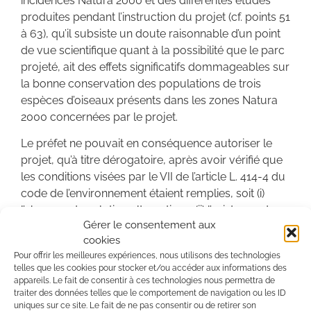
incidences Natura 2000 et des différentes études
produites pendant l’instruction du projet (cf. points 51
à 63), qu’il subsiste un doute raisonnable d’un point
de vue scientifique quant à la possibilité que le parc
projeté, ait des effets significatifs dommageables sur
la bonne conservation des populations de trois
espèces d’oiseaux présents dans les zones Natura
2000 concernées par le projet.
Le préfet ne pouvait en conséquence autoriser le
projet, qu’à titre dérogatoire, après avoir vérifié que
les conditions visées par le VII de l’article L. 414-4 du
code de l’environnement étaient remplies, soit (i)
l’absence de solution alternatives, (ii) l’existence de
Gérer le consentement aux
raisons impératives d'intérêt public majeur, et en
cookies
assortissant cette autorisation de mesures
Pour offrir les meilleures expériences, nous utilisons des technologies
compensatoires pour maintenir la cohérence
telles que les cookies pour stocker et/ou accéder aux informations des
globale du réseau Natura 2000.
appareils. Le fait de consentir à ces technologies nous permettra de
traiter des données telles que le comportement de navigation ou les ID
uniques sur ce site. Le fait de ne pas consentir ou de retirer son