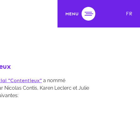
FR
MENU
ieux
ial "Contentieux"
a nommé
r Nicolas Contis, Karen Leclerc et Julie
ivantes: