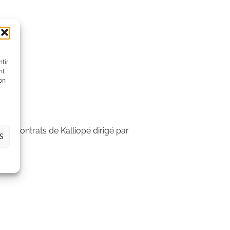
tir
nt
son
& Contrats de Kalliopé dirigé par
S