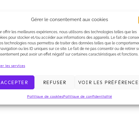
Gérer le consentement aux cookies
r offrir les meilleures expériences, nous utilisons des technologies telles que les
kies pour stocker et/ou accéder aux informations des appareils. Le fait de consen
es technologies nous permettra de traiter des données telles que le comporteme
navigation ou les ID uniques sur ce site. Le fait de ne pas consentir ou de retirer 
sentement peut avoir un effet négatif sur certaines caractéristiques et fonctions.
er les services
spécial "Contentieux"
a nommé le département Contentieux 
ACCEPTER
REFUSER
VOIR LES PRÉFÉRENCE
acteur de référence dans les catégories suivantes:
Politique de cookies
Politique de confidentialité