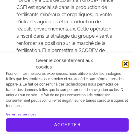
Fondé il y a plus de 40 ans à Fort-de-France,
CGFI est spécialisé dans la production de
fertilisants minéraux et organiques, la vente
d’intrants agricoles et la production de
réactifs environnementaux. Cette opération
s’inscrit dans la stratégie du groupe visant à
renforcer sa position sur le marché de la
fertilisation. Elle permettra à SCODEV de
poursuivre son développement avec un
Gérer le consentement aux
élargissement de son offre et de sa gamme
cookies
de produits, le renforcement de son maillage
Pour offrir les meilleures expériences, nous utilisons des technologies
territorial en France et la mutualisation de
telles que les cookies pour stocker et/ou accéder aux informations des
appareils. Le fait de consentir à ces technologies nous permettra de
ressources avec le groupe.
traiter des données telles que le comportement de navigation ou les ID
uniques sur ce site. Le fait de ne pas consentir ou de retirer son
Kalliopé a accompagné CGFI sur l’ensemble
consentement peut avoir un effet négatif sur certaines caractéristiques et
des aspects transactionnels et corporate de
fonctions.
l’opération, avec une équipe composée de
Gérer les services
Guillaume Martinet
et
Alexia Berbain
ACCEPTER
Faguer
(associés), qui assistent les dirigeants
de CGFI dans leurs opérations de