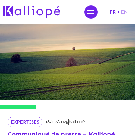
FR
EN
MENU
EXPERTISES
18/02/2025
Kalliopé
Communiqué de presse – Kalliopé