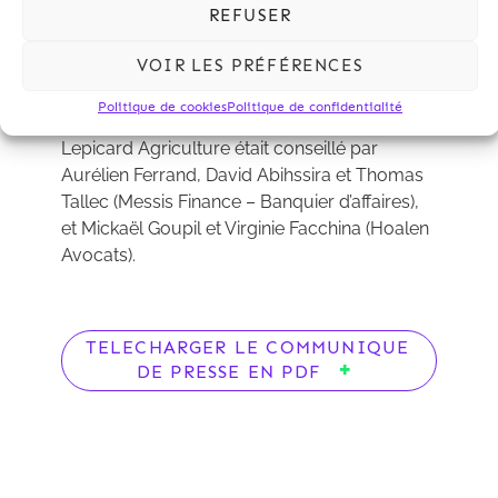
REFUSER
développement depuis 2006, et
Karim
Bouhali
(collaborateur). Clément Levalois
VOIR LES PRÉFÉRENCES
(CCA Audit) est intervenu sur les aspects
financiers.
Politique de cookies
Politique de confidentialité
Lepicard Agriculture était conseillé par
Aurélien Ferrand, David Abihssira et Thomas
Tallec (Messis Finance – Banquier d’affaires),
et Mickaël Goupil et Virginie Facchina (Hoalen
Avocats).
TELECHARGER LE COMMUNIQUE
DE PRESSE EN PDF