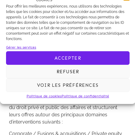
Pour offrir les meilleures expériences, nous utilisons des technologies
telles que les cookies pour stocker et/ou accéder aux informations des
appareils. Le fait de consentir à ces technologies nous permettra de
traiter des données telles que le comportement de navigation ou les ID
uniques sur ce site. Le fait de ne pas consentir ou de retirer son
consentement peut avoir un effet négatif sur certaines caractéristiques et
fonctions.
Gérer les services
A propos de Kalliopé :
ACCEPTER
Kalliopé est une société d’avocats indépendante
dédiée au droit privé et public des affaires et dotée
REFUSER
d’une forte complémentarité d’expertises.
VOIR LES PRÉFÉRENCES
Créée en 2008, Kalliopé est composée de 6
associés et 9 collaborateurs. Les avocats de
Politique de cookies
Politique de confidentialité
Kalliopé interviennent dans les principaux domaines
du droit privé et public des affaires et structurent
leurs offres autour des principaux domaines
d’interventions suivants :
Corporate / Fusions & acquisitions / Private equity