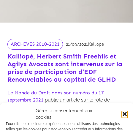
ARCHIVES 2010-2021
21/09/2021
Kalliopé
Kalliopé, Herbert Smith Freehils et
Agilys Avocats sont intervenus sur la
prise de participation d’EDF
Renouvelables au capital de GLHD
Le Monde du Droit dans son numéro du 17
septembre 2021
publie un article sur le rôle de
Kalliopé, Herbert Smith Freehils et Agilys Avocats lors
Gérer le consentement aux
de la prise de participation d'EDF Renouvelables au
cookies
capital de GLHD ,un acteur majeur et un pionnier des
Pour offrir les meilleures expériences, nous utilisons des technologies
projets solaires agrivoltaïques en France.
telles que les cookies pour stocker et/ou accéder aux informations des