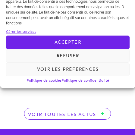
appareils. Le fait de consentir à ces technologies nous permettra de
traiter des données telles que le comportement de navigation ou les ID
uniques sur ce site. Le fait de ne pas consentir ou de retirer son
consentement peut avoir un effet négatif sur certaines caractéristiques et
fonctions.
Gérer les services
Le Monde du Droit dans son numéro du 17
ACCEPTER
septembre 2021
publie un article sur le rôle de
Kalliopé, Herbert Smith Freehils et Agilys Avocats
REFUSER
lors de la prise de participation d'EDF Renouvelables
au capital de GLHD ,un acteur majeur et un pionnier
VOIR LES PRÉFÉRENCES
des projets solaires agrivoltaïques en France.
Politique de cookies
Politique de confidentialité
VOIR TOUTES LES ACTUS