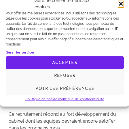
Gérer le consentement aux
Ce recrutement répond au fort développement du
cookies
cabinet dont les équipes devraient encore s'étoffer
Pour offrir les meilleures expériences, nous utilisons des technologies
telles que les cookies pour stocker et/ou accéder aux informations des
dans les prochains mois.
appareils. Le fait de consentir à ces technologies nous permettra de
traiter des données telles que le comportement de navigation ou les ID
uniques sur ce site. Le fait de ne pas consentir ou de retirer son
consentement peut avoir un effet négatif sur certaines caractéristiques et
fonctions.
Gérer les services
Kalliopé renforce son activité en
ACCEPTER
recrutant une collaboratrice.
Cloé Teisson (ex Allen & Overy) interviendra en droit
REFUSER
privé des affaires au sein du département
VOIR LES PRÉFÉRENCES
immobilier/environnement industriel, aux côtés de
Lorenzo Balzano, associé responsable de cette
Politique de cookies
Politique de confidentialité
pratique.
Ce recrutement répond au fort développement du
cabinet dont les équipes devraient encore s’étoffer
dans les prochains mois.