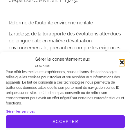
d’expertise (C. envir., art. L. 132-5).
Réforme de l’autorité environnementale
L’article 31 de la loi apporte des évolutions attendues
de longue date en matière d’évaluation
environnementale, prenant en compte les exigences
communautaires, l’autorité environnementale n’est
Gérer le consentement aux
désormais plus en charge de l’évaluation au cas par
cookies
cas (C. envir., art. L122-1 II). Le V bis du même article
Pour offrir les meilleures expériences, nous utilisons des technologies
prévoit désormais que « l’autorité en charge de
telles que les cookies pour stocker et/ou accéder aux informations des
l’examen au cas par cas et l’autorité
appareils. Le fait de consentir à ces technologies nous permettra de
traiter des données telles que le comportement de navigation ou les ID
environnementale ne doivent pas se trouver dans
uniques sur ce site. Le fait de ne pas consentir ou de retirer son
une position donnant lieu à un conflit d’intérêt ».
consentement peut avoir un effet négatif sur certaines caractéristiques et
fonctions.
Il faudra toutefois attendre un décret en Conseil
Gérer les services
d’État pour désigner les entités qui incarneront
chacune de ces deux autorités, mais aussi combler
ACCEPTER
le vide juridique né de la jurisprudence du Conseil