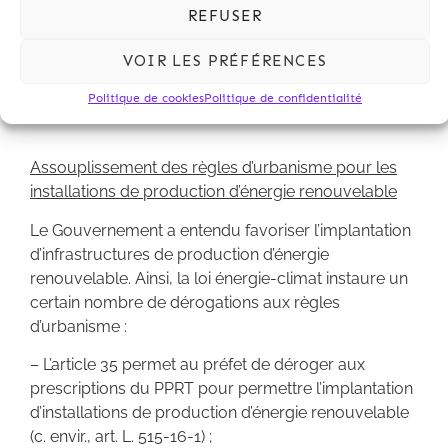
REFUSER
d’Etat depuis près de deux ans quant à la "double
casquette" du préfet de département et du préfet de
VOIR LES PRÉFÉRENCES
région en matière d'autorité environnementale (v. en
ce sens notre
post du 23 août 2019
).
Politique de cookies
Politique de confidentialité
Assouplissement des règles d’urbanisme pour les
installations de production d’énergie renouvelable
Le Gouvernement a entendu favoriser l’implantation
d’infrastructures de production d’énergie
renouvelable. Ainsi, la loi énergie-climat instaure un
certain nombre de dérogations aux règles
d’urbanisme :
– L’article 35 permet au préfet de déroger aux
prescriptions du PPRT pour permettre l’implantation
d’installations de production d’énergie renouvelable
(c. envir., art. L. 515-16-1) ;