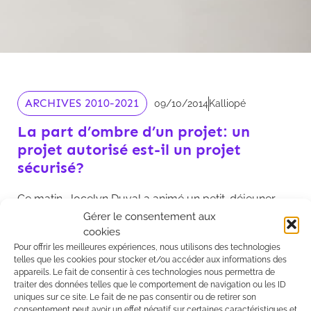
ARCHIVES 2010-2021
09/10/2014
Kalliopé
La part d’ombre d’un projet: un
projet autorisé est-il un projet
sécurisé?
Ce matin, Jocelyn Duval a animé un petit-déjeuner
débat sur les risques souvent insoupçonnés qui
Gérer le consentement aux
cookies
peuvent encore peser sur un projet pourtant
Pour offrir les meilleures expériences, nous utilisons des technologies
définitivement autorisé.
telles que les cookies pour stocker et/ou accéder aux informations des
appareils. Le fait de consentir à ces technologies nous permettra de
Voir la présentation
traiter des données telles que le comportement de navigation ou les ID
uniques sur ce site. Le fait de ne pas consentir ou de retirer son
consentement peut avoir un effet négatif sur certaines caractéristiques et