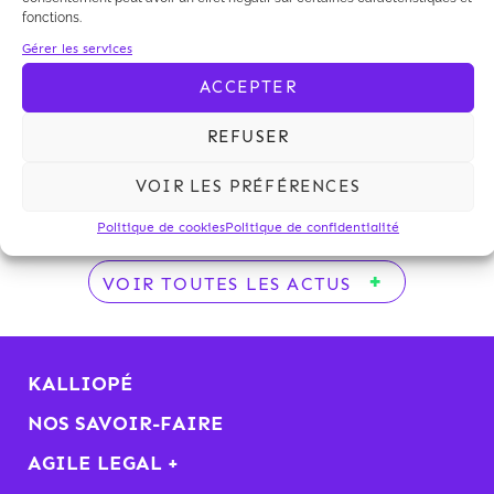
fonctions.
Gérer les services
Ce matin, Jocelyn Duval a animé un petit-déjeuner
ACCEPTER
débat sur les risques souvent insoupçonnés qui
peuvent encore peser sur un projet pourtant
REFUSER
définitivement autorisé.
Voir la présentation
VOIR LES PRÉFÉRENCES
Politique de cookies
Politique de confidentialité
VOIR TOUTES LES ACTUS
KALLIOPÉ
NOS SAVOIR-FAIRE
AGILE LEGAL +