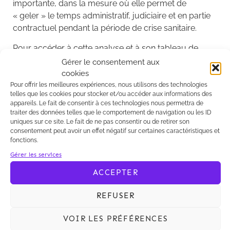
importante, dans la mesure où elle permet de
« geler » le temps administratif, judiciaire et en partie
contractuel pendant la période de crise sanitaire.
Pour accéder à cette analyse et à son tableau de
synthèse, cliquez sur ce
lien
.
Gérer le consentement aux
cookies
Pour offrir les meilleures expériences, nous utilisons des technologies
telles que les cookies pour stocker et/ou accéder aux informations des
appareils. Le fait de consentir à ces technologies nous permettra de
traiter des données telles que le comportement de navigation ou les ID
uniques sur ce site. Le fait de ne pas consentir ou de retirer son
consentement peut avoir un effet négatif sur certaines caractéristiques et
fonctions.
Parmi les 25 ordonnances publiées le 26 mars au
Gérer les services
JORF en application de la loi n° 2020-290 du 23 mars
ACCEPTER
2020 d’urgence pour faire face à l’épidémie de
covid-19, l’ordonnance n° 2020-306 du 25 mars 2020
REFUSER
relative à la prorogation des délais échus pendant la
période d'urgence sanitaire et à l'adaptation des
VOIR LES PRÉFÉRENCES
procédures pendant cette même période est