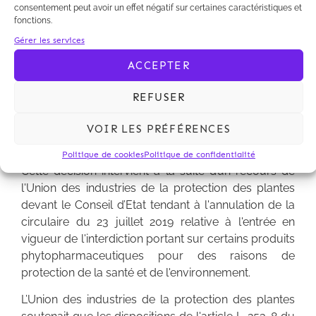
consentement peut avoir un effet négatif sur certaines caractéristiques et
fonctions.
Gérer les services
A l’occasion d’une question prioritaire de
ACCEPTER
constitutionnalité (QPC) du 31 janvier 2020, le Conseil
constitutionnel reconnait, pour la première fois, que
REFUSER
la protection de l'environnement constitue un
objectif de valeur constitutionnelle.
VOIR LES PRÉFÉRENCES
Politique de cookies
Politique de confidentialité
Cette décision intervient à la suite d’un recours de
l'Union des industries de la protection des plantes
devant le Conseil d’Etat tendant à l'annulation de la
circulaire du 23 juillet 2019 relative à l'entrée en
vigueur de l'interdiction portant sur certains produits
phytopharmaceutiques pour des raisons de
protection de la santé et de l'environnement.
L’Union des industries de la protection des plantes