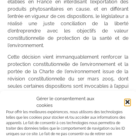
établies en France en interdisant l’exportation des
produits phytosanitaires en cause, et en différant
l’entrée en vigueur de ces dispositions, le législateur a
réalisé une juste conciliation de la liberté
d'entreprendre avec les objectifs de valeur
constitutionnelle de protection de la santé et de
l'environnement.
Cette décision vient immanquablement renforcer la
protection constitutionnelle de l’environnement et la
portée de la Charte de l'environnement issue de la
révision constitutionnelle du 1er mars 2005, dont
seules certaines dispositions sont invocables à l’appui
d’une QPC.
Gérer le consentement aux
cookies
Pour offrir les meilleures expériences, nous utilisons des technologies
Décision : https://www.conseil-
telles que les cookies pour stocker et/ou accéder aux informations des
appareils. Le fait de consentir à ces technologies nous permettra de
constitutionnel.fr/decision/2020/2019823QPC.htm
traiter des données telles que le comportement de navigation ou les ID
uniques sur ce site. Le fait de ne pas consentir ou de retirer son