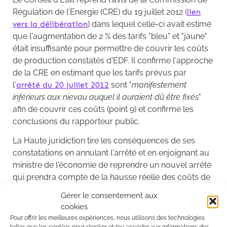
Régulation de l'Energie (CRE) du 19 juillet 2012 (
lien
vers la délibération
) dans lequel celle-ci avait estimé
que l'augmentation de 2 % des tarifs "bleu" et "jaune"
était insuffisante pour permettre de couvrir les coûts
de production constatés d'EDF. Il confirme l'approche
de la CRE en estimant que les tarifs prévus par
l'
arrêté du 20 juillet 2012
sont "
manifestement
inférieurs aux nievau auquel il auraient dû être fixés
"
afin de couvrir ces coûts (point 9) et confirme les
conclusions du rapporteur public.
La Haute juridiction tire les conséquences de ses
constatations en annulant l'arrêté et en enjoignant au
ministre de l'économie de reprendre un nouvel arrêté
qui prendra compte de la hausse réelle des coûts de
production. Ce nouvel arrêté aura pour conséquence
Gérer le consentement aux
d'augmenter rétroactivement les tarifs "bleu" et
cookies
"jaune".
Pour offrir les meilleures expériences, nous utilisons des technologies