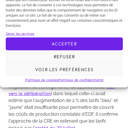
telles que les cookies pour stocker et/ou accéder aux informations des
(
lien vers la décision
).
appareils. Le fait de consentir à ces technologies nous permettra de
traiter des données telles que le comportement de navigation ou les ID
uniques sur ce site. Le fait de ne pas consentir ou de retirer son
consentement peut avoir un effet négatif sur certaines caractéristiques et
fonctions.
Gérer les services
Dans un arrêt du 11 avril 2014, le Conseil d'Etat a
annulé l'arrêté du 20 juillet 2012 relatif aux tarifs
ACCEPTER
réglementés de vent de l'électricité en tant que
celui-ci n'a pas fixé à un niveau plus élevé
REFUSER
l'augmentation des tarifs réglementés "bleu" et
"jaune".
VOIR LES PRÉFÉRENCES
Le Conseil d'Etat reprend l'avis de la Commission de
Politique de cookies
Politique de confidentialité
Régulation de l'Energie (CRE) du 19 juillet 2012 (
lien
vers la délibération
) dans lequel celle-ci avait
estimé que l'augmentation de 2 % des tarifs "bleu" et
"jaune" était insuffisante pour permettre de couvrir
les coûts de production constatés d'EDF. Il confirme
l'approche de la CRE en estimant que les tarifs
prévus par l'
arrêté du 20 juillet