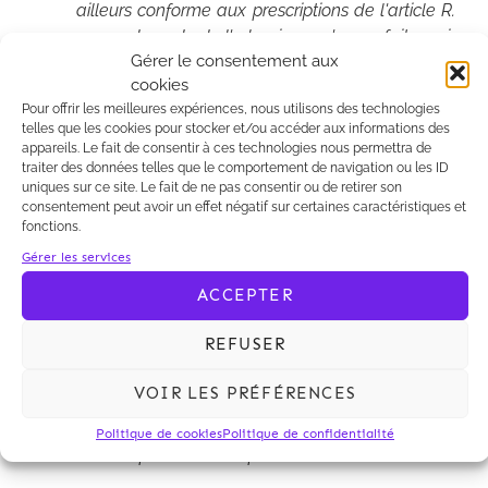
ailleurs conforme aux prescriptions de l'article R.
424-15 du code de l'urbanisme, n'a pas fait courir
Gérer le consentement aux
le délai de recours de deux mois prévu à l'article
cookies
R. 600-2, faute de mentionner ce délai
Pour offrir les meilleures expériences, nous utilisons des technologies
conformément à l'article A. 424-17, un recours
telles que les cookies pour stocker et/ou accéder aux informations des
contentieux doit néanmoins, pour être recevable,
appareils. Le fait de consentir à ces technologies nous permettra de
être présenté dans un délai raisonnable à
traiter des données telles que le comportement de navigation ou les ID
uniques sur ce site. Le fait de ne pas consentir ou de retirer son
compter du premier jour de la période continue
consentement peut avoir un effet négatif sur certaines caractéristiques et
de deux mois d'affichage sur le terrain ; qu'en
fonctions.
règle générale et sauf circonstance particulière
Gérer les services
dont se prévaudrait le requérant, un délai
ACCEPTER
excédant un an ne peut être regardé comme
raisonnable ; qu'il résulte en outre de l'article R.
REFUSER
600-3 du code de l'urbanisme qu'un recours
présenté postérieurement à l'expiration du délai
VOIR LES PRÉFÉRENCES
qu'il prévoit n'est pas recevable, alors même que
le délai raisonnable mentionné ci-dessus
Politique de cookies
Politique de confidentialité
n'aurait pas encore expiré ;
»