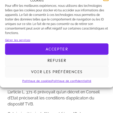
cookies
SRCE.
Pour offrir les meilleures expériences, nous utilisons des technologies
telles que les cookies pour stocker et/ou accéder aux informations des
Lire le décret
appareils. Le fait de consentir à ces technologies nous permettra de
traiter des données telles que le comportement de navigation ou les ID
uniques sur ce site. Le fait de ne pas consentir ou de retirer son
consentement peut avoir un effet négatif sur certaines caractéristiques et
fonctions.
La loi n° 2009-967 du 3 août 2009 de
Gérer les services
programmation relative à la mise en oeuvre du
ACCEPTER
Grenelle de l’environnement, dite Grenelle 1, et la loi
n° 2010-788 du 12 juillet 2010 portant engagement
REFUSER
national pour l’environnement, dite Grenelle 2, ont
introduit aux articles L. 371-1 à L. 371-5 du code de
VOIR LES PRÉFÉRENCES
l’environnement le dispositif de la trame verte et
Politique de cookies
Politique de confidentialité
bleue (« dispositif TVB »).
L’article L. 371-6 prévoyait qu’un décret en Conseil
d’Etat préciserait les conditions d’applicaton du
dispositif TVB.