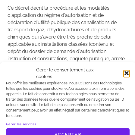
Ce décret décrit la procédure et les modalités
d'application du régime d'autorisation et de
déclaration d'utilité publique des canalisations de
transport de gaz, d'hydrocarbures et de produits
chimiques qui s'avère être très proche de celui
applicable aux installations classées (contenu et
dépôt du dossier de demande d'autorisation,
instruction et consultations, enquête publique, arrêté
d'autorisations, modifications, arrêt et cession de la
Gérer le consentement aux
canalisation, bénéfice des droits acquis pour les
cookies
canalisations existantes, institution des servitudes
Pour offrir les meilleures expériences, nous utilisons des technologies
d'utilité publiques...).
telles que les cookies pour stocker et/ou accéder aux informations des
appareils. Le fait de consentir à ces technologies nous permettra de
Lire le décret
traiter des données telles que le comportement de navigation ou les ID
uniques sur ce site. Le fait de ne pas consentir ou de retirer son
consentement peut avoir un effet négatif sur certaines caractéristiques et
fonctions.
Gérer les services
Le décret n° 2012-615 relatif à la sécurité,
ACCEPTER