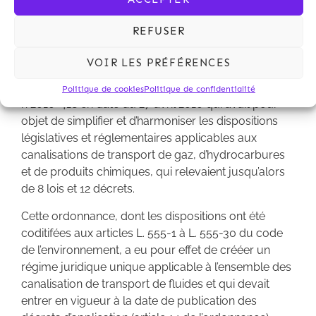
l’autorisation et la déclaration d’utilité publique des
canalisations de transport de gaz, d’hydrocarbures
REFUSER
et de produits chimiques vient de paraître au
Journal Officiel du 4 mai 2012.
VOIR LES PRÉFÉRENCES
Il a été pris pour l’application de l’ordonnance
Politique de cookies
Politique de confidentialité
n°2010-418 en date du 27 avril 2010 qui avait pour
objet de simplifier et d’harmoniser les dispositions
législatives et réglementaires applicables aux
canalisations de transport de gaz, d’hydrocarbures
et de produits chimiques, qui relevaient jusqu’alors
de 8 lois et 12 décrets.
Cette ordonnance, dont les dispositions ont été
coditifées aux articles L. 555-1 à L. 555-30 du code
de l’environnement, a eu pour effet de crééer un
régime juridique unique applicable à l’ensemble des
canalisation de transport de fluides et qui devait
entrer en vigueur à la date de publication des