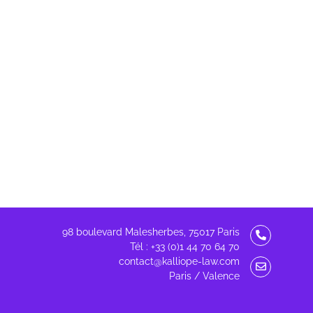
98 boulevard Malesherbes, 75017 Paris
Tél : +33 (0)1 44 70 64 70
contact@kalliope-law.com
Paris / Valence