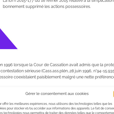
La loi n°2015-177 du 16 février 2015 relative à la simplicati
bonnement supprimé les actions possessoires.
n 1996 lorsque la Cour de Cassation avait admis que la prote
ontestation sérieuse (Cass.ass.plén.,28 juin 1996, n°94-15.935)
ssessoire coexistaient paisiblement malgré une nette préfére
te procédure de référé dit “référé possessoire” s’est révélée
Gérer le consentement aux cookies
r offrir les meilleures expériences, nous utilisons des technologies telles que les
kies pour stocker et/ou accéder aux informations des appareils. Le fait de consen
es technologies nous permettra de traiter des données telles que le comporteme