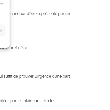
son
r le demandeur d’être représenté par un
S
n à bref délai.
ui suffit de prouver l’urgence d’une part
ées par les plaideurs, et à les