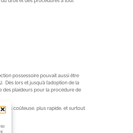
on du droit et des procédures a tout
ction possessoire pouvait aussi être
. Dès lors et jusqu’à l’adoption de la
nce des plaideurs pour la procédure de
 moins coûteuse, plus rapide, et surtout
tir
nt