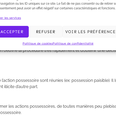
navigation ou les ID uniques sur ce site. Le fait de ne pas consentir ou de retirer 
sentement peut avoir un effet négatif sur certaines caractéristiques et fonctions.
 une action possessoire du fait de l’absence d’obligation pou
er les services
ACCEPTER
REFUSER
VOIR LES PRÉFÉRENCE
Politique de cookies
Politique de confidentialité
 oeuvre la procédure très rapidement et d’obtenir une décisio
action possessoire sont réunies (ex: possession paisible). Il l
licite d’autre part.
mer les actions possessoires, de toutes manières peu plebiscit
possessoire.