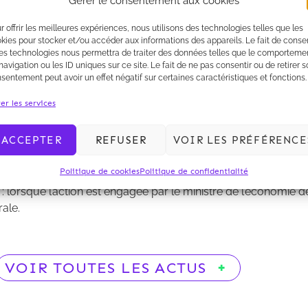
lorsque l’action est engagée par le ministre de l’économie de
Gérer le consentement aux cookies
peuvent exciper de l’applicabilité d'une clause arbitrale.
r offrir les meilleures expériences, nous utilisons des technologies telles que les
kies pour stocker et/ou accéder aux informations des appareils. Le fait de consen
es technologies nous permettra de traiter des données telles que le comporteme
navigation ou les ID uniques sur ce site. Le fait de ne pas consentir ou de retirer 
sentement peut avoir un effet négatif sur certaines caractéristiques et fonctions.
er les services
ACCEPTER
REFUSER
VOIR LES PRÉFÉRENCE
Politique de cookies
Politique de confidentialité
ce
(ILO), le département Contentieux – Contrats de Kalliopé fait
 lorsque l’action est engagée par le ministre de l’économie de
rale.
VOIR TOUTES LES ACTUS