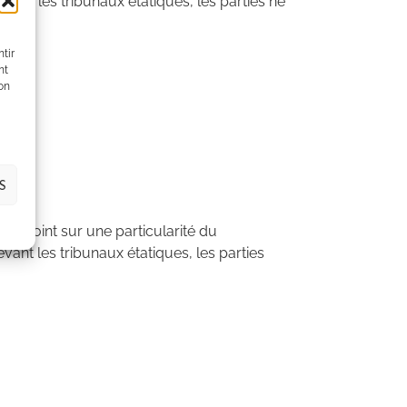
vant les tribunaux étatiques, les parties ne
tir
nt
son
S
 le point sur une particularité du
vant les tribunaux étatiques, les parties