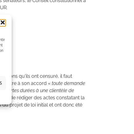
s sénateurs, le Conseil constitutionnel a
LUR.
tir
nt
son
itions qu'ils ont censuré, il faut
S
oumettre à son accord «
toute demande
de courtes durées à une clientèle de
bles de rédiger des actes constatant la
du projet de loi initial et ont donc été