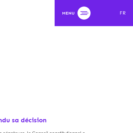
FR
MENU
endu sa décision