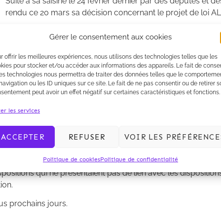
Suite à sa saisine le 24 février dernier par des députés et de
rendu ce 20 mars sa décision concernant le projet de loi A
Gérer le consentement aux cookies
r offrir les meilleures expériences, nous utilisons des technologies telles que les
kies pour stocker et/ou accéder aux informations des appareils. Le fait de consen
es technologies nous permettra de traiter des données telles que le comporteme
navigation ou les ID uniques sur ce site. Le fait de ne pas consentir ou de retirer 
sentement peut avoir un effet négatif sur certaines caractéristiques et fonctions.
er les services
ns qui étaient soumises à son contrôle. Parmi les seules dispos
ACCEPTER
REFUSER
VOIR LES PRÉFÉRENCE
 générale des copropriétaires d'un immeuble de décider de s
à l'habitation par un copropriétaire aux fins de le louer pour 
Politique de cookies
Politique de confidentialité
ositions qui auraient ouvert la possibilité aux experts-compta
positions qui ne présentaient pas de lien avec les dispositions 
ion.
ous prochains jours.