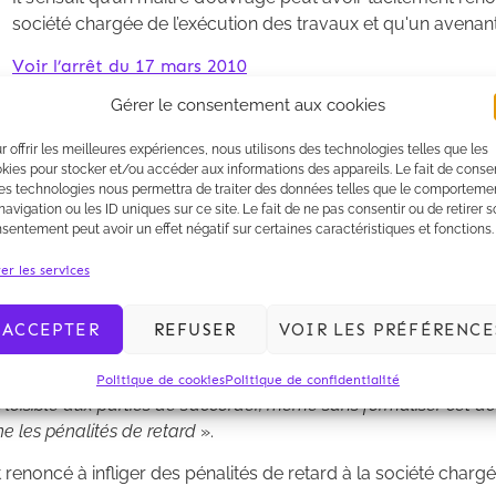
société chargée de l’exécution des travaux et qu'un avenant
Voir l’arrêt du 17 mars 2010
Gérer le consentement aux cookies
r offrir les meilleures expériences, nous utilisons des technologies telles que les
kies pour stocker et/ou accéder aux informations des appareils. Le fait de consen
es technologies nous permettra de traiter des données telles que le comporteme
navigation ou les ID uniques sur ce site. Le fait de ne pas consentir ou de retirer 
sentement peut avoir un effet négatif sur certaines caractéristiques et fonctions.
er les services
ACCEPTER
REFUSER
VOIR LES PRÉFÉRENCE
sition de la Cour administrative d’appel de Paris qui par un ar
a commune devait être réputée avoir renoncé à lui infliger des p
Politique de cookies
Politique de confidentialité
urs loisible aux parties de s’accorder, même sans formaliser cet
rne les pénalités de retard
».
t renoncé à infliger des pénalités de retard à la société charg