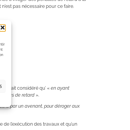
 n'est pas nécessaire pour ce faire.
tir
nt
son
S
rêt avait considéré qu’ «
en ayant
énalités de retard
».
 accord par un avenant, pour déroger aux
ée de l’exécution des travaux et qu’un