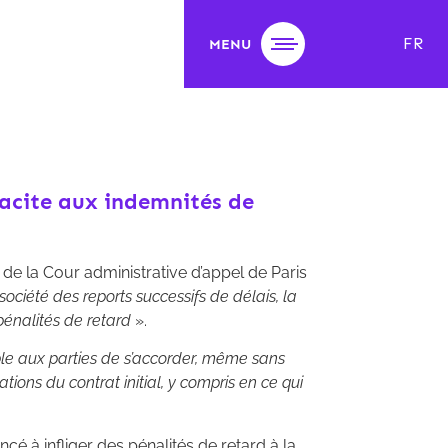
FR
MENU
tacite aux indemnités de
n de la Cour administrative d’appel de Paris
ociété des reports successifs de délais, la
pénalités de retard
».
sible aux parties de s’accorder, même sans
ions du contrat initial, y compris en ce qui
cé à infliger des pénalités de retard à la