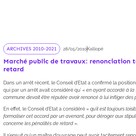
ARCHIVES 2010-2021
28/05/2010
Kalliopé
Marché public de travaux: renonciation 
retard
Dans un arrêt récent, le Conseil d’Etat a confirmé la positio
qui par un arrêt avait considéré qu’ «
en ayant accordé à la s
commune devait être réputée avoir renoncé à lui infliger des 
En effet, le Conseil d’Etat a considéré «
qu’il est toujours loi
formaliser cet accord par un avenant, pour déroger aux stipulat
concerne les pénalités de retard
».
Il s’ensuit qu’un maître d’ouvrage peut avoir tacitement renon