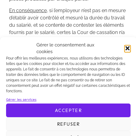
En conséquence
, si l’employeur n’est pas en mesure
d’établir avoir contrôlé et mesuré la durée du travail
du salarié, et se contente de contester les éléments
fournis par le salarié, certes la Cour de cassation n’a
pas encore instauré une condamnation «
Gérer le consentement aux
automatique » de l’employeur, mais le juge sera
cookies
nécessairement plus enclin à octroyer un rappel de
Pour offrir les meilleures expériences, nous utilisons des technologies
salaires au titre des heures supplémentaires.
telles que les cookies pour stocker et/ou accéder aux informations des
appareils. Le fait de consentir à ces technologies nous permettra de
traiter des données telles que le comportement de navigation ou les ID
uniques sur ce site. Le fait de ne pas consentir ou de retirer son
Notre avis
: La position de la Cour de cassation
consentement peut avoir un effet négatif sur certaines caractéristiques et
fonctions.
s’explique par l’obligation légale à la charge de
l’employeur de contrôle des heures de travail
Gérer les services
effectuées, rappelée dans son arrêt du 18 mars 2020
ACCEPTER
(n°18-10.919) et par la Cour de Justice de l’Union
Européenne (CJUE) dans un arrêt du 14 mai 2019
REFUSER
(C55/18).