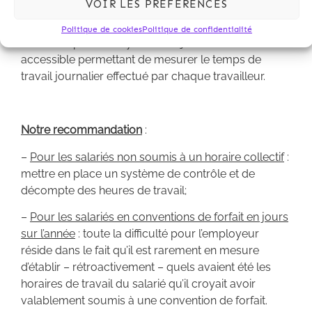
VOIR LES PRÉFÉRENCES
En effet, la CJUE a jugé que les États membres
doivent imposer aux employeurs l’obligation de
Politique de cookies
Politique de confidentialité
mettre en place un système objectif, fiable et
accessible permettant de mesurer le temps de
travail journalier effectué par chaque travailleur.
Notre recommandation
:
–
Pour les salariés non soumis à un horaire collectif
:
mettre en place un système de contrôle et de
décompte des heures de travail;
–
Pour les salariés en conventions de forfait en jours
sur l’année
: toute la difficulté pour l’employeur
réside dans le fait qu’il est rarement en mesure
d’établir – rétroactivement – quels avaient été les
horaires de travail du salarié qu’il croyait avoir
valablement soumis à une convention de forfait.