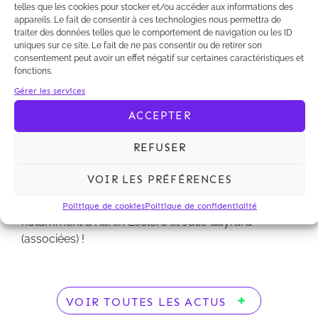
telles que les cookies pour stocker et/ou accéder aux informations des
notamment à Karen Leclerc et Julie Gayrard
appareils. Le fait de consentir à ces technologies nous permettra de
(associées) !
traiter des données telles que le comportement de navigation ou les ID
uniques sur ce site. Le fait de ne pas consentir ou de retirer son
consentement peut avoir un effet négatif sur certaines caractéristiques et
fonctions.
Gérer les services
Chambers & Partners (Global &Europe) distingue le
ACCEPTER
département «Litigation» de Kalliopé et plus
particulièrement
Nicolas Contis
pour son expertise
REFUSER
en Contentieux.
VOIR LES PRÉFÉRENCES
Un grand merci à nos clients pour leur confiance
renouvelée, ainsi qu’à toute l’équipe Contentieux et
Politique de cookies
Politique de confidentialité
notamment à Karen Leclerc et Julie Gayrard
(associées) !
VOIR TOUTES LES ACTUS