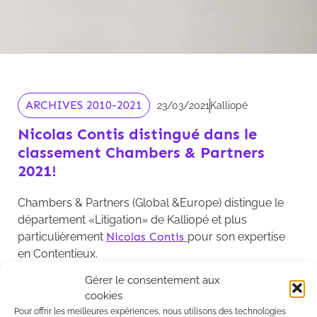
ARCHIVES 2010-2021
23/03/2021
Kalliopé
Nicolas Contis distingué dans le
classement Chambers & Partners
2021!
Chambers & Partners (Global &Europe) distingue le
département «Litigation» de Kalliopé et plus
particulièrement
Nicolas Contis
pour son expertise
en Contentieux.
Gérer le consentement aux
cookies
Un grand merci à nos clients pour leur confiance
Pour offrir les meilleures expériences, nous utilisons des technologies
renouvelée, ainsi qu’à toute l’équipe Contentieux et